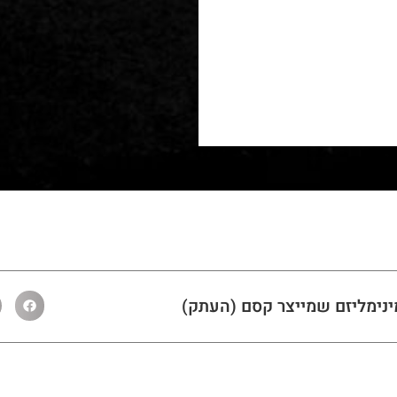
ינימליזם שמייצר קסם (העתק)