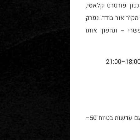
כון פורטרט קלאסי,
 מקור אור בודד. נפרק
י – ונהפוך אותו
???? ציוד נדרש: מצלמה מכל סוג עם עדשות בטווח 50–