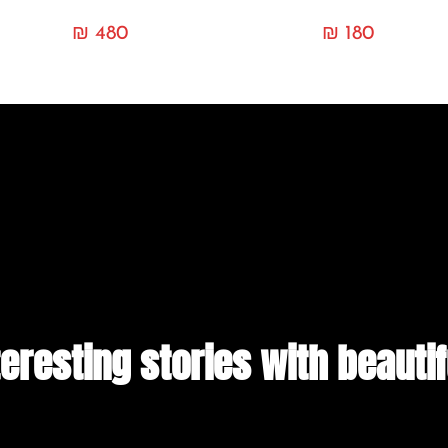
₪
480
₪
180
teresting stories with beauti