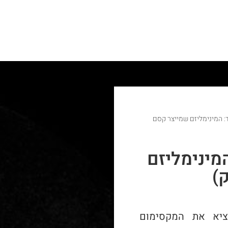
: המינימליזם שמייצר קסם
מינימליזם
)
ציא את המקסימום