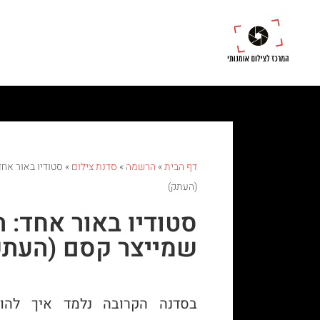
דף הבית
»
הרשמה
»
סדנת צילום
»
סטודיו באור אחד
(העתק)
סטודיו באור אחד: ה
שמייצר קסם (העתק
בסדנה הקרובה נלמד איך להו