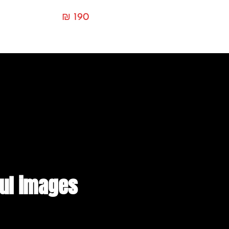
₪
190
ful images​