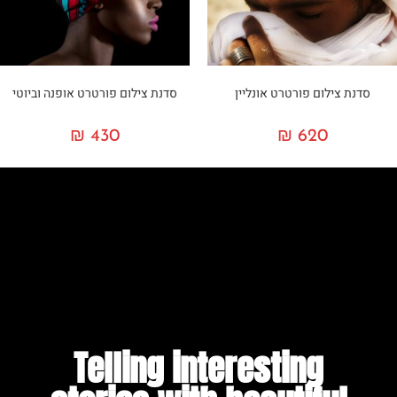
סדנת צילום פורטרט אונליין
סדנת צילום פורטרט אופנה וביוטי
₪
430
₪
620
Telling interesting