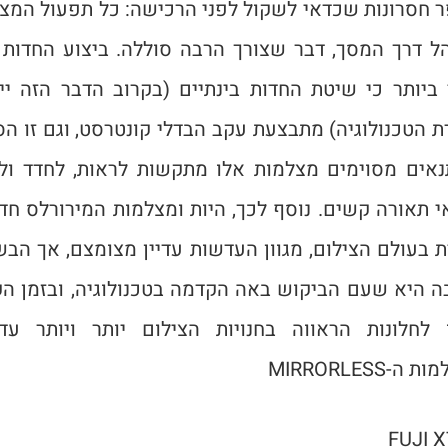
 חסרונות שכדאי לשקול לפני הרכישה: כל תפעול המצ
ל דרך המסך, דבר שצורך הרבה סוללה. ביצוע החדות 
 ביותר כי שיטת החדות בינתיים (בקרוב הדבר הזה יי
ת הטכנולוגיה) מתבצעת עקב הבדלי קונטרסט, וגם זו הס
אים מסוימים מצלמות אלו מתקשות לראות, לחדד ול
י תאורה קשים. נוסף לכך, היות ומצלמות המירורלס חד
ת בעולם הצילום, מגוון העדשות עדיין מצומצם, אך הבש
ה היא שעם הביקוש באה הקדמה בטכנולוגיה, ובזמן הק
ו לחלונות הראווה בחנויות הצילום יותר ויותר עד
ה-MIRRORLESS
FUJI X