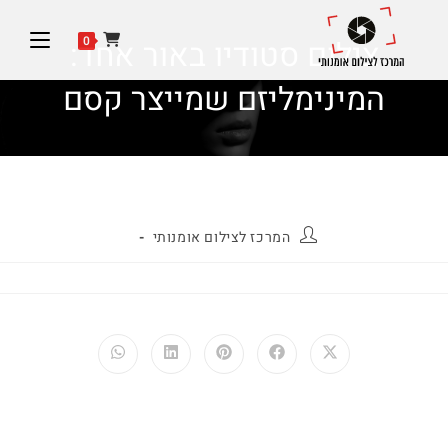
0
צילום סטודיו באור אחד:
המינימליזם שמייצר קסם
המרכז לצילום אומנותי