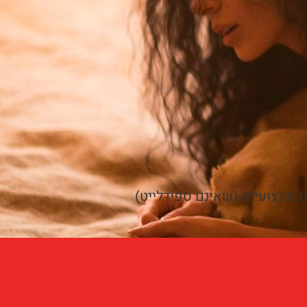
ם מקצועיים (שאינם ספידלייט)