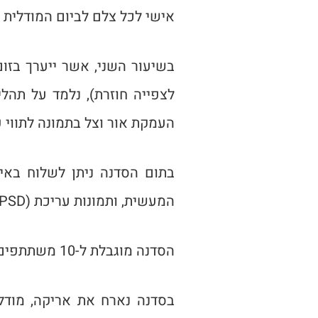
אישי לכל צלם לביום המודלית 
בשיעור השני, אשר ייערך בזו
לצפייה חוזרת), נלמד על תהלי
העמקת אור וצל בתמונה לתווי פ
בתום הסדנה ניתן לשלוח באימ
המעשית, ותמונות עריכת (JPEG | PSD כולל שכבות) למיקה רבזין, מנחת שיעור הפוטושופ.
הסדנה מוגבלת ל-10 משתתפים בלבד בכל סטודיו
בסדנה נארח את אריקה, מודלי