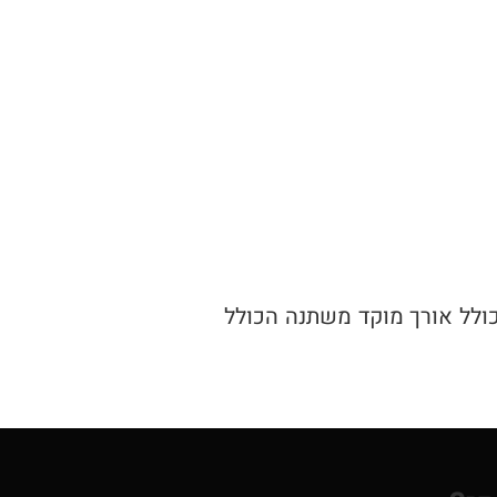
"מ ומעלה | פריים מאקרו 50 מ"מ ומעלה | טלפוטו עד 200 מ"מ, כולל אורך מוקד משתנה הכולל