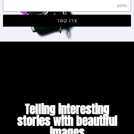
צרו קשר
Telling interesting
stories with beautiful
images​